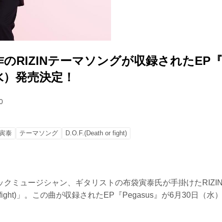
のRIZINテーマソングが収録されたEP『P
（水）発売決定！
0
寅泰
テーマソング
D.O.F.(Death or fight)
ックミュージシャン、ギタリストの布袋寅泰氏が手掛けたRIZI
th or fight)」。この曲が収録されたEP『Pegasus』が6月30