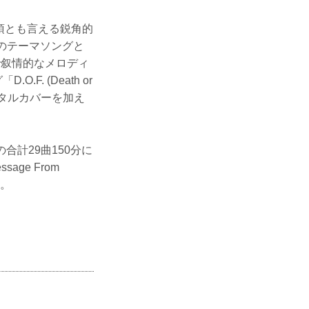
骨頂とも言える鋭角的
のテーマソングと
で叙情的なメロディ
. (Death or
ンタルカバーを加え
計29曲150分に
age From
る。