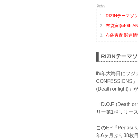
RIZINテーマソング
布袋寅泰40th AN
布袋寅泰 関連情
RIZINテーマソン
昨年大晦日にフジテ
CONFESSION
(Death or fi
「D.O.F. (De
リー第1弾リリースと
このEP『Pegas
年6ヶ月ぶり38枚