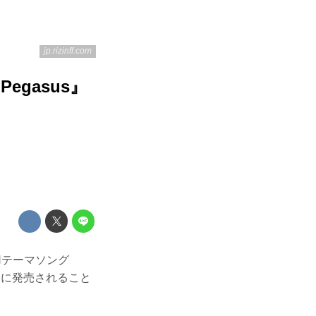
jp.rizinff.com
egasus』
Nテーマソング
日（水）に発売されること