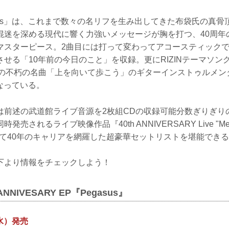
sus」は、これまで数々の名リフを生み出してきた布袋氏の真
混迷を深める現代に響く力強いメッセージが胸を打つ、40周年
マスターピース。2曲目には打って変わってアコースティック
る「10年前の今日のこと」を収録。更にRIZINテーマソング「D.O.F
坂本九の不朽の名曲「上を向いて歩こう」のギターインストゥルメ
なっている。
前述の武道館ライブ音源を2枚組CDの収録可能分数ぎりぎりの合
売されるライブ映像作品『40th ANNIVERSARY Live "Mess
と併せて40年のキャリアを網羅した超豪華セットリストを堪能でき
下より情報をチェックしよう！
NNIVESARY EP『Pegasus』
（水）発売