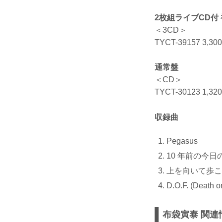
2枚組ライブCD付
＜3CD＞
TYCT-39157 3,
通常盤
＜CD＞
TYCT-30123 1,
収録曲
Pegasus
10 年前の今日
上を向いて歩こう(I
D.O.F. (Death or
布袋寅泰 関連