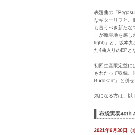
表題曲の「Pega
なギターリフと、
も言うべき新たな
ーが新境地を感じさせ
fight)」と、
た4曲入りのEPと
初回生産限定盤には
もわたって収録。同時発
Budokan"』
気になる方は、以
布袋寅泰40th A
2021年6月30日