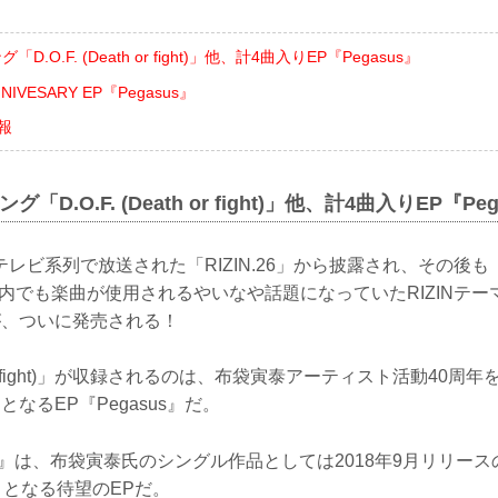
「D.O.F. (Death or fight)」他、計4曲入りEP『Pegasus』
NIVESARY EP『Pegasus』
報
グ「D.O.F. (Death or fight)」他、計4曲入りEP『Pe
レビ系列で放送された「RIZIN.26」から披露され、その後も「R
S」内でも楽曲が使用されるやいなや話題になっていたRIZINテーマソ
ght)」が、ついに発売される！
ath or fight)」が収録されるのは、布袋寅泰アーティスト活動40
なるEP『Pegasus』だ。
us』は、布袋寅泰氏のシングル作品としては2018年9月リリースの
目となる待望のEPだ。