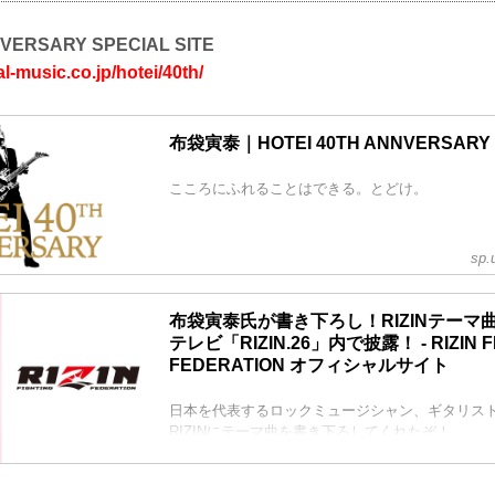
IVERSARY SPECIAL SITE
al-music.co.jp/hotei/40th/
布袋寅泰｜HOTEI 40TH ANNVERSARY S
こころにふれることはできる。とどけ。
sp.
布袋寅泰氏が書き下ろし！RIZINテーマ
テレビ「RIZIN.26」内で披露！ - RIZIN F
FEDERATION オフィシャルサイト
日本を代表するロックミュージシャン、ギタリス
RIZINにテーマ曲を書き下ろしてくれたぞ！
布袋寅泰氏が書き下ろしたテーマ曲のタイトルは「D.O.F.
fight)」。この曲は12月31日（木）18:00から
される「RIZIN.26」の番組内で聞くことが出来る