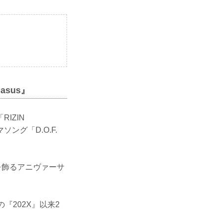
gasus』
IZIN
ング「D.O.F.
周年を飾るアニヴァーサ
『202X』以来2