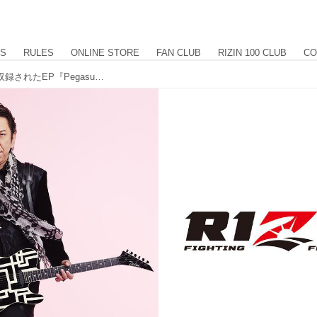
US
RULES
ONLINE STORE
FAN CLUB
RIZIN 100 CLUB
CO
布袋寅泰氏作のRIZINテーマソングが収録されたEP『Pegasus』が、6/30（水）発売決定！