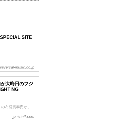
PECIAL SITE
universal-music.co.jp
曲が大晦日のフジ
IGHTING
トの布袋寅泰氏が、
jp.rizinff.com
 (Death or
フジテレビ系列で全国放送
ぞ！