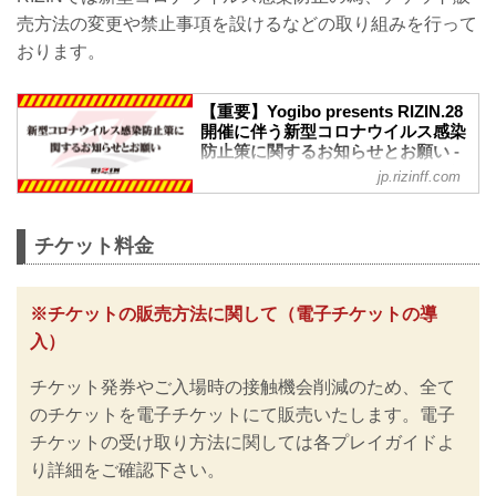
売方法の変更や禁止事項を設けるなどの取り組みを行って
おります。
【重要】Yogibo presents RIZIN.28
開催に伴う新型コロナウイルス感染
防止策に関するお知らせとお願い -
RIZIN FIGHTING FEDERATION オ
jp.rizinff.com
フィシャルサイト
※お願い※
チケットご購入前に、必ずご確認くださ
チケット料金
い。
RIZINではイベント開催に際し、日本スポ
ーツ協会が作成した「スポーツイベント
※チケットの販売方法に関して（電子チケットの導
の再開に向けた感染拡大予防ガイドライ
入）
ン」に基づき、新型コロナウイルス感染
防止の為、チケット販売方法の変更、ま
チケット発券やご入場時の接触機会削減のため、全て
た禁止事項を設けるなどの取り組みを行
っておりますので、ご案内いたします。
のチケットを電子チケットにて販売いたします。電子
皆さまには大変ご不便をおかけいたしま
チケットの受け取り方法に関しては各プレイガイドよ
すが、安心してご来場・ご観戦いただけ
り詳細をご確認下さい。
ますよう努めてまいりますので、何卒ご
理解とご協力のほどよろしくお願いいた