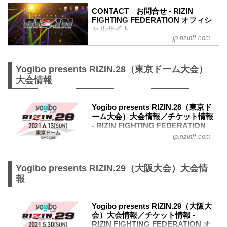
ます。
CONTACT お問合せ - RIZIN
※予約流れや演出の変更などで前後する
FIGHTING FEDERATION オフィシ
場合があります。
ャルサイト
※選手応援シート（ぴあQRコード販
jp.rizinff.com
RIZIN FIGHTING FEDERATION オフィシ
売）、各選手販売分については大会毎に
ャルサイトへのお問い合わせはこちら -
異なり、この順番に...
格闘技イベント「RIZIN」（ライジン）と
Yogibo presents RIZIN.28（東京ドーム大会）
「RIZIN FIGHTING FEDERATION」（ラ
大会情報
イジン ファイティング フェデレーショ
ン）の情報・加盟団体について発信して
いきます。
Yogibo presents RIZIN.28（東京ド
ーム大会）大会情報／チケット情報
- RIZIN FIGHTING FEDERATION
オフィシャルサイト
jp.rizinff.com
【4/23更新】開催日延期に関して
5月23日（日）東京ドームにて開催を予定
しておりましたYogibo presents RIZIN.28
Yogibo presents RIZIN.29（大阪大会）大会情
の開催日が、6月13日（日）へ延期となり
報
ました。（ご購入のチケットは延期日程
にそのままご利用になれます。）
開催日延期に伴うチケットの払戻しに関
Yogibo presents RIZIN.29（大阪大
しては以下のページをご確認ください。
会）大会情報／チケット情報 -
RIZIN FIGHTING FEDERATION オ
チケット払戻期間