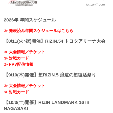
フィシャルサイト
2021年4月28日（水）10:00 〜 5月4日
jp.rizinff.com
（火）23:59
チケット販売スケジュールに関して
RIZIN FF オフィシャルファンクラブサイ
5月30日（日）に開催するYogibo
ト 強者ノ巣
2026年 年間スケジュール
presents RIZIN.29（大阪大会）の観戦チ
RIZIN FIGHTING...
ケットにつきまして、以下の日程で販売
致します。
≫ 発表済み年間スケジュールはこちら
しかしながら、新型コロナウイルスの感
染拡大の影響を受け、国や自治体からの
【8/11(火･祝)開催】RIZIN.54 トヨタアリーナ大会
要請や自粛勧告などがあった場合は、誠
に残念ではありますが、開催日時の変更
≫ 大会情報／チケット
や中止を発表する場合もあります。その
≫ 対戦カード
場合は、チケットをご購入いただいた皆
様には「チケット代金」を払い戻しいた
≫ PPV配信情報
します。
上記をお含み置きのうえ、チケットをお
【9/10(木)開催】超RIZIN.5 浪速の超復活祭り
求めいただけますと幸...
≫ 大会情報／チケット
≫ 対戦カード
【10/3(土)開催】RIZIN LANDMARK 16 in
NAGASAKI