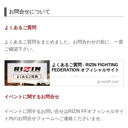
お問合せについて
よくあるご質問
よくあるご質問をまとめました。お問合わせの前に、一度
ご確認下さい。
よくあるご質問 - RIZIN FIGHTING
FEDERATION オフィシャルサイト
よくあるご質問をまとめました。お問合
jp.rizinff.com
わせの前に、一度ご確認下さい。
チケットに関してよくあるご質問
Q1. より良い席で観戦したいのですが、
イベントに関するお問合せ
どの先行でチケットを買うと一番良い席
で見れますか？
A. ①ファンクラブ先行（超強者→強者）
イベントに関するお問い合せはRIZIN FFオフィシャルサイ
→ ②先行販売（オフィシャルサイト先
ト内のお問合せフォームへご連絡くださいませ。
行・番組・チラシ等 順不同）→ ③プレイ
ガイドの一般発売。こちらの順番となり