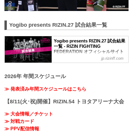
Yogibo presents RIZIN.27 試合結果一覧
Yogibo presents RIZIN.27 試合結果
一覧 - RIZIN FIGHTING
FEDERATION オフィシャルサイト
jp.rizinff.com
第14試合 女子スーパーアトム級タイトル
マッチ／浜崎朱加 vs. 浅倉カンナ
Full Fight | 浜崎朱加 vs. 浅倉カンナ 2 /
2026年 年間スケジュール
Ayaka Hamasaki vs. Kanna Asakura 2 -
RIZIN.27
youtu.be
≫ 発表済み年間スケジュールはこちら
RIZIN 女子MMAルール：5分
3R（49.0kg）
【8/11(火･祝)開催】RIZIN.54 トヨタアリーナ大会
※肘あり
（WIN）浜崎朱加 vs. 浅倉カンナ
≫ 大会情報／チケット
（LOSE）
≫ 対戦カード
3R 判定 （2-1）
≫ 試合結果詳細
≫ PPV配信情報
第13試合 スペシャルワンマッチ／ホベル