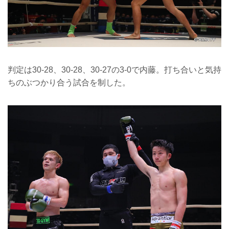
判定は30-28、30-28、30-27の3-0で内藤。打ち合いと気持
ちのぶつかり合う試合を制した。