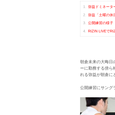
弥益ドミネータ
弥益「土曜の休
公開練習の様子（Y
RIZIN LIVE
朝倉未来の大晦日
ーに勤務する傍ら
れる弥益が朝倉に
公開練習にサング