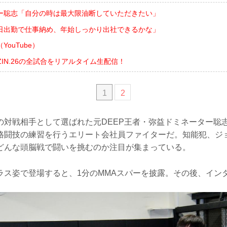
ー聡志「自分の時は最大限油断していただきたい」
日出勤で仕事納め、年始しっかり出社できるかな」
ouTube）
でRIZIN.26の全試合をリアルタイム生配信！
1
2
の対戦相手として選ばれた元DEEP王者・弥益ドミネーター聡
格闘技の練習を行うエリート会社員ファイターだ。知能犯、ジ
どんな頭脳戦で闘いを挑むのか注目が集まっている。
ラス姿で登場すると、1分のMMAスパーを披露。その後、イン