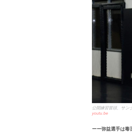
公開練習冒頭、サン
youtu.be
ーー弥益選手は毒