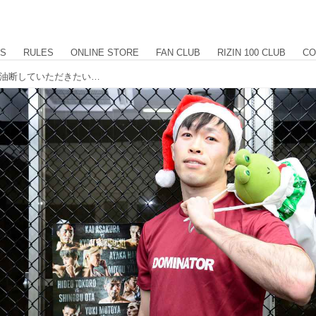
US
RULES
ONLINE STORE
FAN CLUB
RIZIN 100 CLUB
CO
弥益ドミネーター「自分の時は最大限油断していただきたい」 公開練習 Yogibo presents RIZIN.26