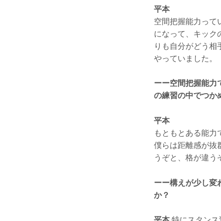
平本
空間把握能力って
になって、キック
りも自分がどう相
やっていました。
ーー空間把握能力
の練習の中でつか
平本
もともとある能力
僕らは距離感が抜
うぞと、格が違う
ーー構えが少し変
か？
平本
特にスタンス