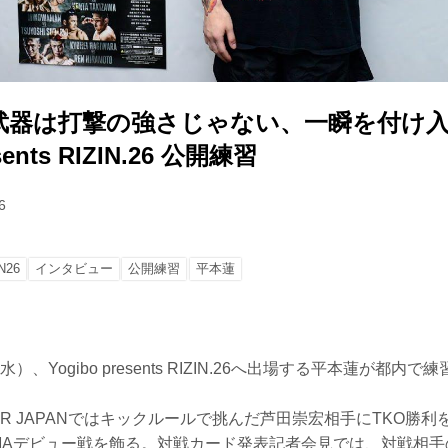
武器は打撃の強さじゃない、一瞬を付け
sents RIZIN.26 公開練習
6
N26
インタビュー
公開練習
平本蓮
（水）、Yogibo presents RIZIN.26へ出場する平本蓮が都内
TOR JAPANではキックルールで挑んだ芦田崇宏相手にTKO勝
MAデビュー戦を飾る。対戦カード発表記者会見では、対戦相手