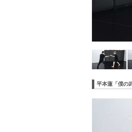
平本蓮「僕の