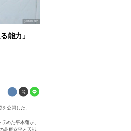
youtu.be
入る能力」
で練習を公開した。
利を収めた平本蓮が、
の萩原京平と舌戦