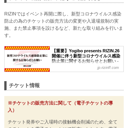
RIZINではイベント再開に際し、新型コロナウイルス感染
防止の為のチケットの販売方法の変更や入退場規制の実
施、また禁止事項を設けるなど、新たな取り組みを行いま
す。
【重要】Yogibo presents RIZIN.26
開催に伴う新型コロナウイルス感染
防止策に関するお知らせとお願い -
RIZIN FIGHTING FEDERATION オ
jp.rizinff.com
フィシャルサイト
※お願い※
チケットご購入前に、必ずご確認くださ
チケット情報
い。
RIZINではイベント再開に際し、日本スポ
ーツ協会が作成した「スポーツイベント
※チケットの販売方法に関して（電子チケットの導
の再開に向けた感染拡大予防ガイドライ
入）
ン」、また「さいたまスーパーアリーナ
公演開催ガイドライン」に基づき、新型
チケット発券やご入場時の接触機会削減のため、全て
コロナウイルス感染防止の為のチケット
の販売方法の変更や入退場規制の実施、