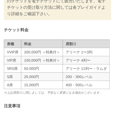
のチケットを電子チケットにて販売いたします。電子
また禁止事項を設けるなど、新たな取り
チケットの受け取り方法に関しては各プレイガイドよ
組みを行いますのでご案内いたします。
り詳細をご確認下さい。
皆さまには大変ご不便をおかけいたしま
すが、安心してご来場・ご観戦いただけ
ますよう努めてまいりますので、...
チケット料金
券種
料金
席割り
VVIP席
200,000円 ＜特典付＞
アリーナ 1〜3列
VIP席
100,000円 ＜特典付＞
アリーナ 4列〜
SRS席
50,000円
アリーナ 11列〜・ラムダ
S席
25,000円
200・300レベル
A席
15,000円
400・500レベル
※上記席割りに関しましては、予告なく変更になる場合がございます。
注意事項