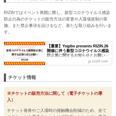
RIZINではイベント再開に際し、新型コロナウイルス感染
防止の為のチケットの販売方法の変更や入退場規制の実
施、また禁止事項を設けるなど、新たな取り組みを行いま
す。
【重要】Yogibo presents RIZIN.26
開催に伴う新型コロナウイルス感染
防止策に関するお知らせとお願い -
RIZIN FIGHTING FEDERATION オ
jp.rizinff.com
フィシャルサイト
※お願い※
チケットご購入前に、必ずご確認くださ
チケット情報
い。
RIZINではイベント再開に際し、日本スポ
ーツ協会が作成した「スポーツイベント
※チケットの販売方法に関して（電子チケットの導
の再開に向けた感染拡大予防ガイドライ
入）
ン」、また「さいたまスーパーアリーナ
公演開催ガイドライン」に基づき、新型
チケット発券やご入場時の接触機会削減のため、全て
コロナウイルス感染防止の為のチケット
の販売方法の変更や入退場規制の実施、