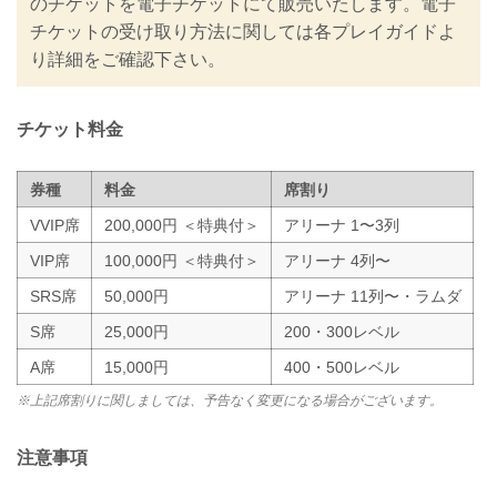
のチケットを電子チケットにて販売いたします。電子
また禁止事項を設けるなど、新たな取り
チケットの受け取り方法に関しては各プレイガイドよ
組みを行いますのでご案内いたします。
り詳細をご確認下さい。
皆さまには大変ご不便をおかけいたしま
すが、安心してご来場・ご観戦いただけ
ますよう努めてまいりますので、...
チケット料金
券種
料金
席割り
VVIP席
200,000円 ＜特典付＞
アリーナ 1〜3列
VIP席
100,000円 ＜特典付＞
アリーナ 4列〜
SRS席
50,000円
アリーナ 11列〜・ラムダ
S席
25,000円
200・300レベル
A席
15,000円
400・500レベル
※上記席割りに関しましては、予告なく変更になる場合がございます。
注意事項