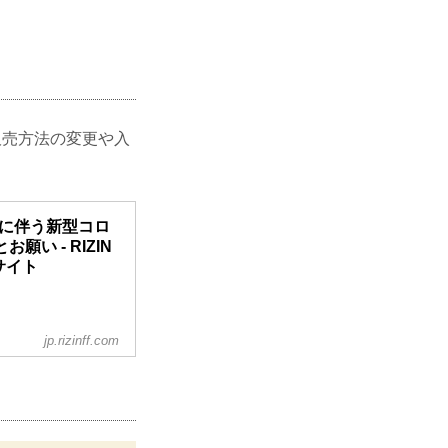
販売方法の変更や入
6 開催に伴う新型コロ
い - RIZIN
ルサイト
jp.rizinff.com
会が作成した「スポー
イン」、また「さい
に基づき、新型コロナ
更や入退場規制の実
を行いますのでご案