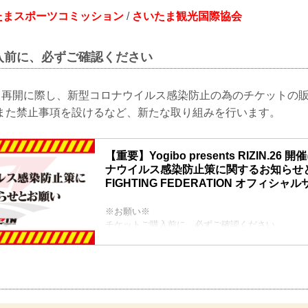
たまスポーツコミッション
/
さいたま観光国際協会
入前に、必ずご確認ください
ベント再開に際し、新型コロナウイルス感染防止の為のチケットの
また禁止事項を設けるなど、新たな取り組みを行います。
【重要】Yogibo presents RIZIN.2
ナウイルス感染防止策に関するお知らせとお願
FIGHTING FEDERATION オフィシャ
※お願い※
チケットご購入前に、必ずご確認ください。
RIZINではイベント再開に際し、日本スポーツ協
ツイベントの再開に向けた感染拡大予防ガイドラ
たまスーパーアリーナ公演開催ガイドライン」
ウイルス感染防止の為のチケットの販売方法の変
施、また禁止事項を設けるなど、新たな取り組み
内いたします。