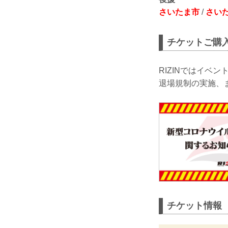
さいたま市
/
さい
チケットご購
RIZINではイ
退場規制の実施、
チケット情報