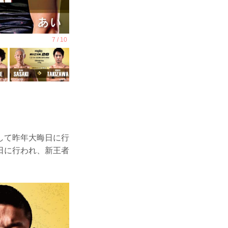
して昨年大晦日に行
日に行われ、新王者