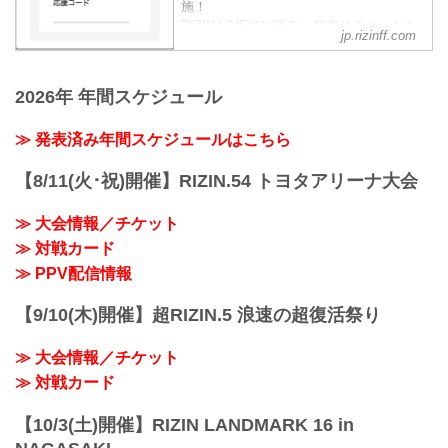
施！
RIZIN LIVEでは現在、前売りチケットを
jp.rizinff.com
発売中！RIZIN LIVEで前売りチケットを
購入する際に好きな選手の『応援コー
ド』を入力すると、RIZIN LIVEの売上の
2026年 年間スケジュール
一部がその選手へ還元されるぞ！
会場に応援に行けない方は、RIZIN LIVE
≫ 発表済み年間スケジュールはこちら
で好きな選手の『応援コード』を入力
し、選手を応援しよう！
『応援コード』とは？
【8/11(火･祝)開催】RIZIN.54 トヨタアリーナ大会
RIZIN LIV...
≫ 大会情報／チケット
≫ 対戦カード
≫ PPV配信情報
【9/10(木)開催】超RIZIN.5 浪速の超復活祭り
≫ 大会情報／チケット
≫ 対戦カード
【10/3(土)開催】RIZIN LANDMARK 16 in