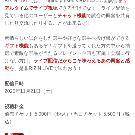
RIZIN LIVEでは、Yogibo presents RIZIN.25の全試合を
リ
アルタイムでライブ視聴
できるだけでなく、ライブ配信を
見ている他のユーザーと
チャット機能
で試合の興奮を共有
したり交流したりすることが出来るぞ！
素晴らしい試合をした選手や好きな選手へ投げ銭ができる
ギフト機能
もあるぞ！ギフトを送ってくれた方の中から抽
選で素敵な景品が当たるプレゼント企画も実施！会場に行
けない方は、
ライブ配信だからこそ味わえるあの興奮と感
動
を、是非RIZIN LIVEで味わおう！
配信日時
2020年11月21日（土）
視聴料金
前売チケット 5,000円（税込）/ 当日チケット 5,500円（税
込）