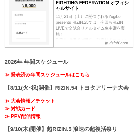
FIGHTING FEDERATION オフィシ
ャルサイト
11月21日（土）に開催されるYogibo
presents RIZIN.25では、今回もRIZIN
LIVEで全試合リアルタイム生中継を実
施！
RIZIN LIVEでは現在、前売りチケットを
jp.rizinff.com
発売中！RIZIN LIVEで前売りチケットを
購入する際に好きな選手の『応援コー
ド』を入力すると、RIZIN LIVEの売上の
2026年 年間スケジュール
一部がその選手へ還元されるぞ！
会場に応援に行けない方は、RIZIN LIVE
≫ 発表済み年間スケジュールはこちら
で好きな選手の『応援コード』を入力
し、選手を応援しよう！
『応援コード』とは？
【8/11(火･祝)開催】RIZIN.54 トヨタアリーナ大会
RIZIN LIV...
≫ 大会情報／チケット
≫ 対戦カード
≫ PPV配信情報
【9/10(木)開催】超RIZIN.5 浪速の超復活祭り