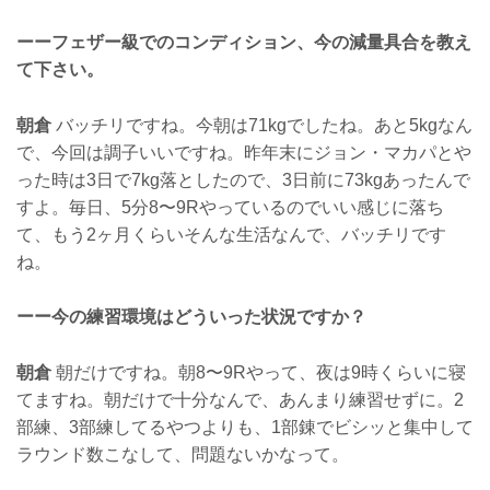
ーーフェザー級でのコンディション、今の減量具合を教え
て下さい。
朝倉
バッチリですね。今朝は71kgでしたね。あと5kgなん
で、今回は調子いいですね。昨年末にジョン・マカパとや
った時は3日で7kg落としたので、3日前に73kgあったんで
すよ。毎日、5分8〜9Rやっているのでいい感じに落ち
て、もう2ヶ月くらいそんな生活なんで、バッチリです
ね。
ーー今の練習環境はどういった状況ですか？
朝倉
朝だけですね。朝8〜9Rやって、夜は9時くらいに寝
てますね。朝だけで十分なんで、あんまり練習せずに。2
部練、3部練してるやつよりも、1部錬でビシッと集中して
ラウンド数こなして、問題ないかなって。