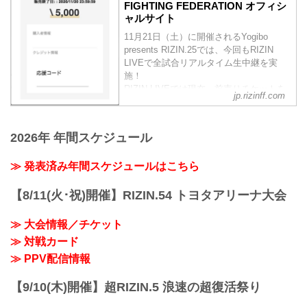
FIGHTING FEDERATION オフィシ
ャルサイト
11月21日（土）に開催されるYogibo
presents RIZIN.25では、今回もRIZIN
LIVEで全試合リアルタイム生中継を実
施！
RIZIN LIVEでは現在、前売りチケットを
jp.rizinff.com
発売中！RIZIN LIVEで前売りチケットを
購入する際に好きな選手の『応援コー
ド』を入力すると、RIZIN LIVEの売上の
2026年 年間スケジュール
一部がその選手へ還元されるぞ！
会場に応援に行けない方は、RIZIN LIVE
≫ 発表済み年間スケジュールはこちら
で好きな選手の『応援コード』を入力
し、選手を応援しよう！
『応援コード』とは？
【8/11(火･祝)開催】RIZIN.54 トヨタアリーナ大会
RIZIN LIV...
≫ 大会情報／チケット
≫ 対戦カード
≫ PPV配信情報
【9/10(木)開催】超RIZIN.5 浪速の超復活祭り