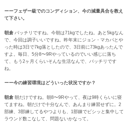
ーーフェザー級でのコンディション、今の減量具合を教え
て下さい。
朝倉
バッチリですね。今朝は71kgでしたね。あと5kgなん
で、今回は調子いいですね。昨年末にジョン・マカパとや
った時は3日で7kg落としたので、3日前に73kgあったんで
すよ。毎日、5分8〜9Rやっているのでいい感じに落ち
て、もう2ヶ月くらいそんな生活なんで、バッチリです
ね。
ーー今の練習環境はどういった状況ですか？
朝倉
朝だけですね。朝8〜9Rやって、夜は9時くらいに寝
てますね。朝だけで十分なんで、あんまり練習せずに。2
部練、3部練してるやつよりも、1部錬でビシッと集中して
ラウンド数こなして、問題ないかなって。