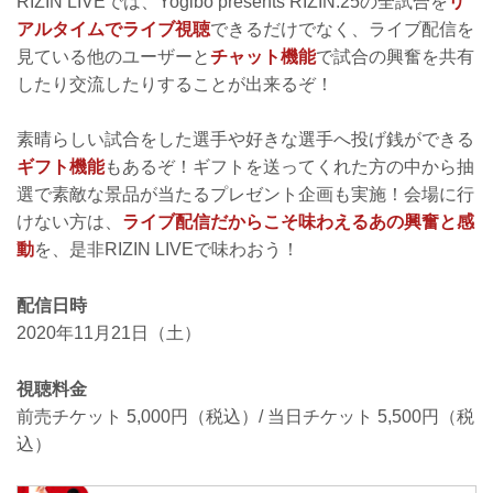
RIZIN LIVEでは、Yogibo presents RIZIN.25の全試合を
リ
アルタイムでライブ視聴
できるだけでなく、ライブ配信を
見ている他のユーザーと
チャット機能
で試合の興奮を共有
したり交流したりすることが出来るぞ！
素晴らしい試合をした選手や好きな選手へ投げ銭ができる
ギフト機能
もあるぞ！ギフトを送ってくれた方の中から抽
選で素敵な景品が当たるプレゼント企画も実施！会場に行
けない方は、
ライブ配信だからこそ味わえるあの興奮と感
動
を、是非RIZIN LIVEで味わおう！
配信日時
2020年11月21日（土）
視聴料金
前売チケット 5,000円（税込）/ 当日チケット 5,500円（税
込）