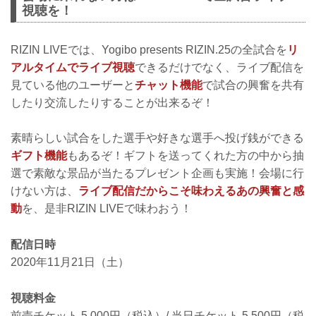
視聴を！
RIZIN LIVEでは、Yogibo presents RIZIN.25の全試合を
リ
アルタイムでライブ視聴
できるだけでなく、ライブ配信を
見ている他のユーザーと
チャット機能
で試合の興奮を共有
したり交流したりすることが出来るぞ！
素晴らしい試合をした選手や好きな選手へ投げ銭ができる
ギフト機能
もあるぞ！ギフトを送ってくれた方の中から抽
選で素敵な景品が当たるプレゼント企画も実施！会場に行
けない方は、
ライブ配信だからこそ味わえるあの興奮と感
動
を、是非RIZIN LIVEで味わおう！
配信日時
2020年11月21日（土）
視聴料金
前売チケット 5,000円（税込）/ 当日チケット 5,500円（税