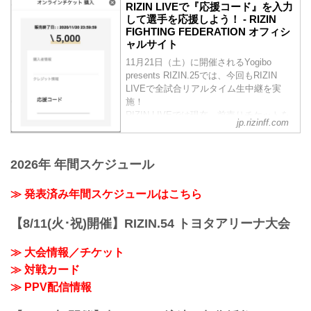
RIZIN LIVEで『応援コード』を入力
して選手を応援しよう！ - RIZIN
FIGHTING FEDERATION オフィシ
ャルサイト
11月21日（土）に開催されるYogibo
presents RIZIN.25では、今回もRIZIN
LIVEで全試合リアルタイム生中継を実
施！
RIZIN LIVEでは現在、前売りチケットを
jp.rizinff.com
発売中！RIZIN LIVEで前売りチケットを
購入する際に好きな選手の『応援コー
ド』を入力すると、RIZIN LIVEの売上の
2026年 年間スケジュール
一部がその選手へ還元されるぞ！
会場に応援に行けない方は、RIZIN LIVE
≫ 発表済み年間スケジュールはこちら
で好きな選手の『応援コード』を入力
し、選手を応援しよう！
『応援コード』とは？
【8/11(火･祝)開催】RIZIN.54 トヨタアリーナ大会
RIZIN LIV...
≫ 大会情報／チケット
≫ 対戦カード
≫ PPV配信情報