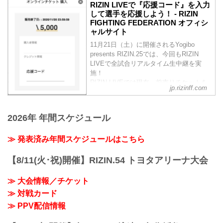
RIZIN LIVEで『応援コード』を入力
して選手を応援しよう！ - RIZIN
FIGHTING FEDERATION オフィシ
ャルサイト
11月21日（土）に開催されるYogibo
presents RIZIN.25では、今回もRIZIN
LIVEで全試合リアルタイム生中継を実
施！
RIZIN LIVEでは現在、前売りチケットを
jp.rizinff.com
発売中！RIZIN LIVEで前売りチケットを
購入する際に好きな選手の『応援コー
ド』を入力すると、RIZIN LIVEの売上の
2026年 年間スケジュール
一部がその選手へ還元されるぞ！
会場に応援に行けない方は、RIZIN LIVE
≫ 発表済み年間スケジュールはこちら
で好きな選手の『応援コード』を入力
し、選手を応援しよう！
『応援コード』とは？
【8/11(火･祝)開催】RIZIN.54 トヨタアリーナ大会
RIZIN LIV...
≫ 大会情報／チケット
≫ 対戦カード
≫ PPV配信情報