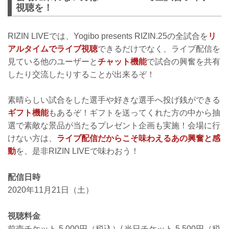
視聴を！
RIZIN LIVEでは、Yogibo presents RIZIN.25の全試合を
リ
アルタイムでライブ視聴
できるだけでなく、ライブ配信を
見ている他のユーザーと
チャット機能
で試合の興奮を共有
したり交流したりすることが出来るぞ！
素晴らしい試合をした選手や好きな選手へ投げ銭ができる
ギフト機能
もあるぞ！ギフトを送ってくれた方の中から抽
選で素敵な景品が当たるプレゼント企画も実施！会場に行
けない方は、
ライブ配信だからこそ味わえるあの興奮と感
動
を、是非RIZIN LIVEで味わおう！
配信日時
2020年11月21日（土）
視聴料金
前売チケット 5,000円（税込）/ 当日チケット 5,500円（税