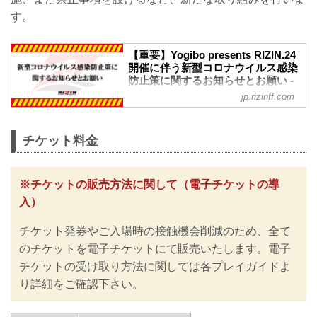
す。
【重要】Yogibo presents RIZIN.24
開催に伴う新型コロナウイルス感染
防止策に関するお知らせとお願い -
RIZIN FIGHTING FEDERATION オ
jp.rizinff.com
フィシャルサイト
※お願い※
チケットご購入前に、必ずご確認くださ
チケット料金
い。
RIZINではイベント再開に際し、日本スポ
ーツ協会が作成した「スポーツイベント
※チケットの販売方法に関して（電子チケットの導
の再開に向けた感染拡大予防ガイドライ
入）
ン」に基づき、新型コロナウイルス感染
防止の為のチケットの販売方法の変更や
チケット発券やご入場時の接触機会削減のため、全て
入退場規制の実施、また禁止事項を設け
るなど、新たな取り組みを行いますので
のチケットを電子チケットにて販売いたします。電子
ご案内いたします。
チケットの受け取り方法に関しては各プレイガイドよ
皆さまには大変ご不便をおかけいたしま
り詳細をご確認下さい。
すが、安心してご来場・ご観戦いただけ
ますよう努めてまいりますので、何卒ご
理解とご協力のほどよろしくお願いいた