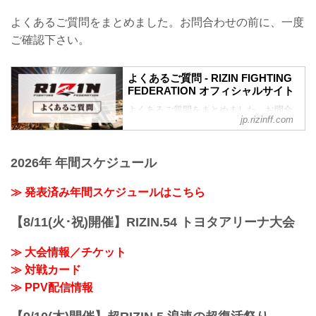
イジン ファイティング フェデレーショ
よくあるご質問をまとめました。お問合わせの前に、一度
ン）の情報・加盟団体について発信して
いきます。
ご確認下さい。
よくあるご質問 - RIZIN FIGHTING
FEDERATION オフィシャルサイト
よくあるご質問をまとめました。お問合
jp.rizinff.com
わせの前に、一度ご確認下さい。
チケットに関してよくあるご質問
Q1. より良い席で観戦したいのですが、
2026年 年間スケジュール
どの先行でチケットを買うと一番良い席
で見れますか？
A. ①ファンクラブ先行（超強者→強者）
≫ 発表済み年間スケジュールはこちら
→ ②オフィシャル系の先行（番組・チラ
シ・メルマガ・オフィシャルサイト先行
【8/11(火･祝)開催】RIZIN.54 トヨタアリーナ大会
等）→ ③プレイガイドの一般発売。こち
らの順番となります。
≫ 大会情報／チケット
※予約流れや演出の変更などで前後する
≫ 対戦カード
場合があります。
※選手応援シートは大会毎に異なり、こ
≫ PPV配信情報
の順番には含まれていません。
※超強者...