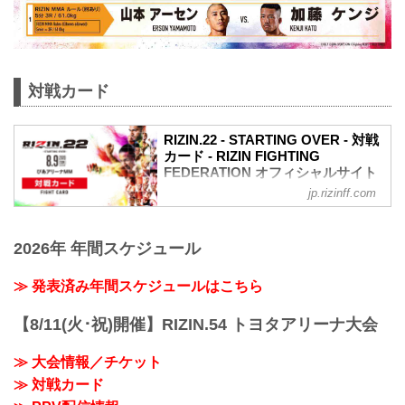
対戦カード
RIZIN.22 - STARTING OVER - 対戦
カード - RIZIN FIGHTING
FEDERATION オフィシャルサイト
jp.rizinff.com
スペシャルワンマッチ
RIZIN MMAルール：5分 3R（71.0kg）
矢地祐介 vs. ホベルト・サトシ・ソウザ
2026年 年間スケジュール
スペシャルワンマッチ
RIZIN 女子MMAルール：5分
3R（49.0kg）
≫ 発表済み年間スケジュールはこちら
※肘あり
浅倉カンナ vs. 古瀬美月
【8/11(火･祝)開催】RIZIN.54 トヨタアリーナ大会
スペシャルワンマッチ
RIZIN MMAルール：5分 3R（61.0kg）
≫ 大会情報／チケット
※肘あり
≫ 対戦カード
井上直樹 vs. 渡部修斗
スペシャルワンマッチ