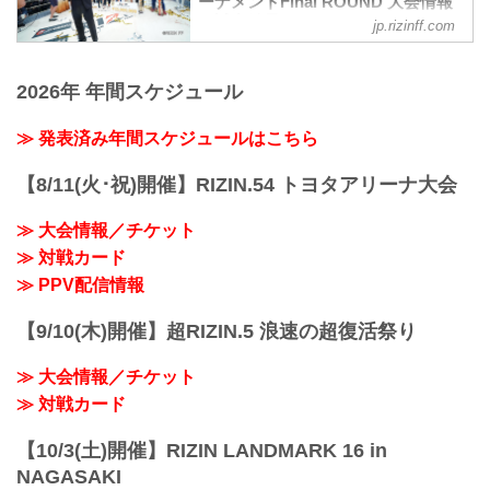
ーナメントFinal ROUND 大会情報
／試合結果 - RIZIN FIGHTING
jp.rizinff.com
FEDERATION オフィシャルサイト
開催日時／会場
2026年 年間スケジュール
2017年12月31日（金）
開始 15:00
会場 さいたまスーパーアリーナ
≫ 発表済み年間スケジュールはこちら
第12試合／バンタム級トーナメント 決勝
堀口恭司 vs. 石渡伸太郎
【8/11(火･祝)開催】RIZIN.54 トヨタアリーナ大会
［RIZIN MMAトーナメントルール：5分
3R/インターバル60秒（61.0kg）］
≫ 大会情報／チケット
（WIN）堀口恭司 vs. 石渡伸太郎
≫ 対戦カード
（LOSE）
2R 0分14秒 KO
≫ PPV配信情報
試合結果詳細
GYAO! 試合映像配信（無料）
【9/10(木)開催】超RIZIN.5 浪速の超復活祭り
第11試合／女子スーパーアトム級トーナ
メント 決勝 RENA vs. 浅倉カンナ
≫ 大会情報／チケット
［RIZIN 女子MMAトーナ...
≫ 対戦カード
【10/3(土)開催】RIZIN LANDMARK 16 in
NAGASAKI