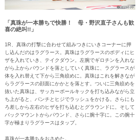
「真珠が一本勝ちで快勝！ 母・野沢直子さんも歓
喜の絶叫!!」
1R、真珠の打撃に合わせて組みつきにいきコーナーに押
し込んだのはラグラース。真珠はラグラースのボディにヒ
ザを入れていき、テイクダウン。左腕でギロチンを入れな
がら上からパウンドを落としていく真珠に、ラグラースが
体を入れ替えて下から三角絞めに。真珠はこれを解きなが
らラグラースの顔面にかかとを落とす。ついに三角絞めを
抜いた真珠は、サッカーボールキックを打ち込みながら立
ち上がると、パンチとヒジでラッシュをかける。さらにも
ろ差しから左右のヒザを打ち込むとグラウンドに。そして
バックマウントからパウンド、さらに腕十字に。この腕十
字が極まりラグラースはタップ。
真珠が一本勝ちをおさめた。