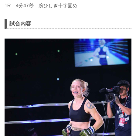
1R 4分47秒 腕ひしぎ十字固め
試合内容