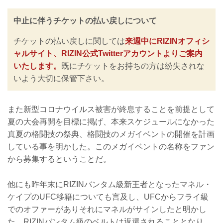
中止に伴うチケットの払い戻しについて
チケットの払い戻しに関しては
来週中にRIZINオフィシ
ャルサイト、RIZIN公式Twitterアカウントよりご案内
いたします。
既にチケットをお持ちの方は紛失されな
いよう大切に保管下さい。
また新型コロナウイルス被害が終息することを前提として
夏の大会再開を目標に掲げ、本来スケジュールになかった
真夏の格闘技の祭典、格闘技のメガイベントの開催を計画
している事を明かした。このメガイベントの名称をファン
から募集するということだ。
他にも昨年末にRIZINバンタム級新王者となったマネル・
ケイプのUFC移籍についても言及し、UFCからフライ級
でのオファーがありそれにマネルがサインしたと明かし
た。RIZINバンタム級のベルトは返還されることとなり、