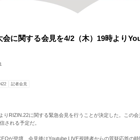
2の大会に関する会見を4/2（木）19時よりYouT
1
N22
記者会見
時よりRIZIN.22に関する緊急会見を行うことが決定した。この
Eで配信される予定だ。
EOが登壇、会見後はYoutube LIVE視聴者からの質疑応答の