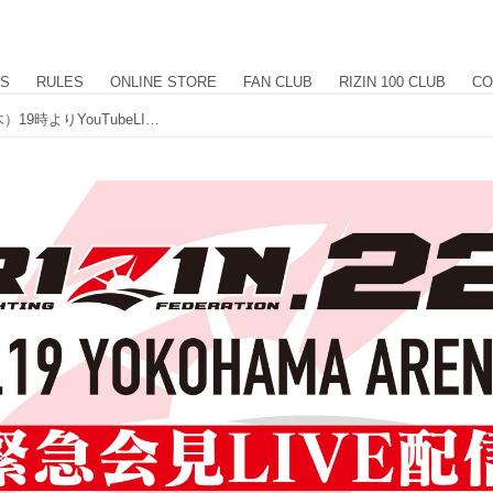
US
RULES
ONLINE STORE
FAN CLUB
RIZIN 100 CLUB
CO
RIZIN.22の大会に関する会見を4/2（木）19時よりYouTubeLIVEにて配信