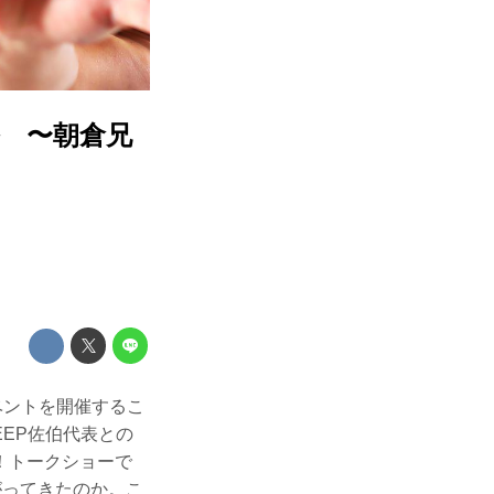
夜祭 〜朝倉兄
イベントを開催するこ
EEP佐伯代表との
！トークショーで
がってきたのか。こ