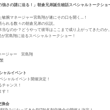
の強さの謎に迫る！」朝倉兄弟誕生秘話スペシャルトークショ
敏腕マネージャー宮島翔が遂にその口を開く...！
語られる数々の朝倉兄弟の伝説。
本当なのか？どうやって彼等はここまで成り上がってきたのか
伯繁が宮島翔に迫るスペシャルトークショー！
ネージャー 宮島翔
伯繁
ペシャルイベント
ts スペシャルイベント開催決定！
るチャンス！
ます！
刺交換会
はお馴染みになってきたRIZIN名刺交換会の開催も決定！