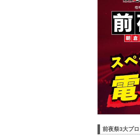
前夜祭3大プ