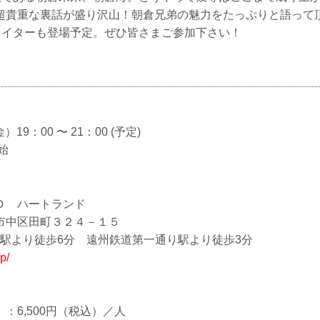
超貴重な裏話が盛り沢山！朝倉兄弟の魅力をたっぷりと語って
ファイターも登場予定。ぜひ皆さまご参加下さい！
）19：00 〜 21：00 (予定)
始
Ｄ ハートランド
市中区田町３２４－１５
松駅より徒歩6分 遠州鉄道第一通り駅より徒歩3分
jp/
500円（税込）／人