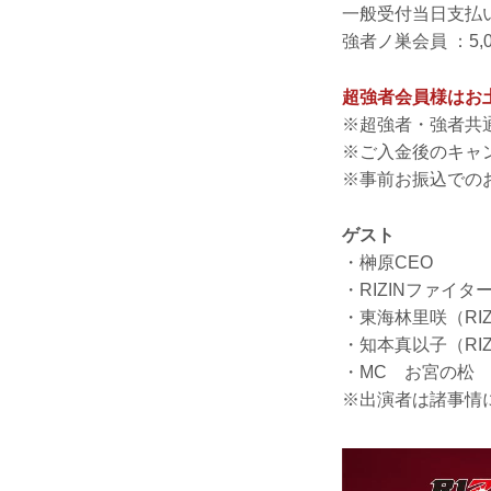
一般受付当日支払い
強者ノ巣会員 ：5,
超強者会員様はお
※超強者・強者共
※ご入金後のキャ
※事前お振込での
ゲスト
・榊原CEO
・RIZINファイタ
・東海林里咲（RI
・知本真以子（RI
・MC お宮の松
※出演者は諸事情