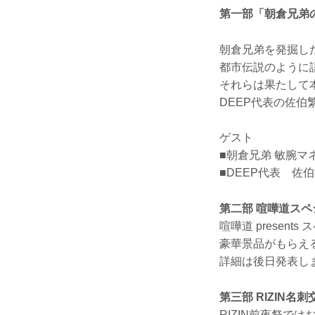
第一部「朝倉兄弟
朝倉兄弟を発掘した
都市伝説のように
それらは果たして
DEEP代表の佐
ゲスト
■朝倉兄弟 敏腕マ
■DEEP代表 佐
第二部 喧嘩道ス
喧嘩道 presen
豪華景品がもらえ
詳細は後日発表し
第三部 RIZIN名
RIZIN前夜祭で