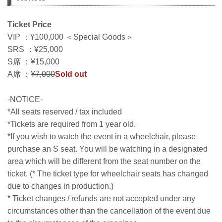
Ticket Price
VIP ：¥100,000 ＜Special Goods＞
SRS ：¥25,000
S席 ：¥15,000
A席 ：
¥7,000
Sold out
-NOTICE-
*All seats reserved / tax included
*Tickets are required from 1 year old.
*If you wish to watch the event in a wheelchair, please
purchase an S seat. You will be watching in a designated
area which will be different from the seat number on the
ticket. (* The ticket type for wheelchair seats has changed
due to changes in production.)
* Ticket changes / refunds are not accepted under any
circumstances other than the cancellation of the event due