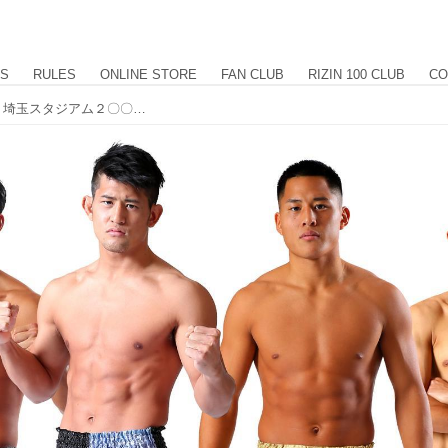
US
RULES
ONLINE STORE
FAN CLUB
RIZIN 100 CLUB
CO
Road to さいたまクリテリウム2019 in 埼玉スタジアム２〇〇２にHIROYA、大雅、松倉、堀尾がゲストライダーとして参加！