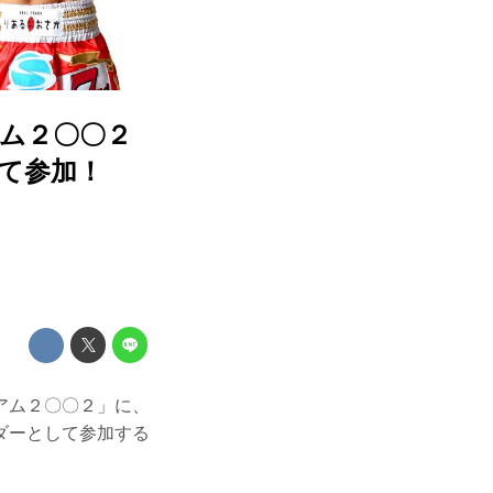
ジアム２〇〇２
して参加！
タジアム２〇〇２」に、
イダーとして参加する