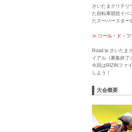
さいたまクリテリ
た自転車競技イベ
たスーパースター
≫ ツール・ド・
Road to さい
イアル（募集終了
今回はRIZINフ
しよう！
大会概要