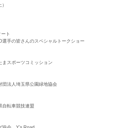
土）
タート
 HARD選手の皆さんのスペシャルトークショー
たまスポーツコミッション
財団法人埼玉県公園緑地協会
県自転車競技連盟
会、Y's Road