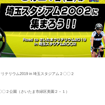
まクリテリウム2019 in 埼玉スタジアム２〇〇２
〇〇２公園（さいたま市緑区美園２－１）