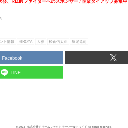
会、RIZINファイターへのスポンサー / 企業タイアップ募集中
8
ント情報
HIROYA
大雅
松倉信太郎
堀尾竜司
Facebook
LINE
© 2016- 株式会社ドリームファクトリーワールドワイド All rights reserved.