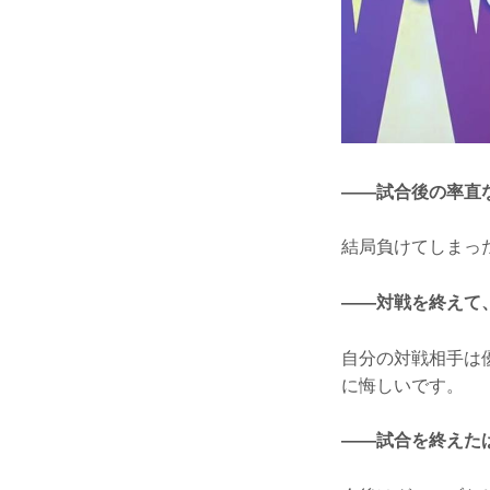
——試合後の率直
結局負けてしまっ
——対戦を終えて
自分の対戦相手は
に悔しいです。
——試合を終えた