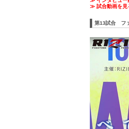
≫ インタビュー動
≫ 試合動画を見
第13試合 フ