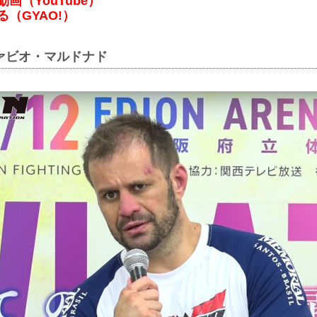
画（YouTube）
る（GYAO!）
ァビオ・マルドナド