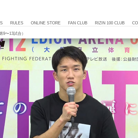
US
RULES
ONLINE STORE
FAN CLUB
RIZIN 100 CLUB
CO
（第9〜13試合）