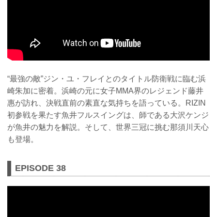
“最強の敵”ジン・ユ・フレイとのタイトル防衛戦に臨む浜
崎朱加に密着。浜崎の元に女子MMA界のレジェンド藤井
惠が訪れ、決戦直前の素直な気持ちを語っている。RIZIN
初参戦を果たす魚井フルスイングは、師である大沢ケンジ
が魚井の魅力を解説。そして、世界三冠に挑む那須川天心
も登場。
EPISODE 38