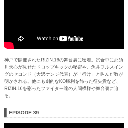
神戸で開催されたRIZIN.16の舞台裏に密着。試合中に那須
川天心が見せたドロップキックの秘密や、魚井フルスイン
グのセコンド（大沢ケンジ代表）が「行け」と叫んだ数が
明かされる。他にも劇的なKO勝利を飾った征矢貴など、
RIZIN.16を彩ったファイター達の人間模様や舞台裏に迫
る。
EPISODE 39