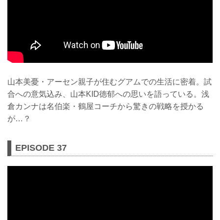
山本美憂・アーセン親子が住むグアムでの生活に密着。試
合への意気込み、山本KID徳郁への思いを語っている。浅
倉カンナは名伯楽・鶴屋コーチから驚きの戦略を授かる
が…？
EPISODE 37