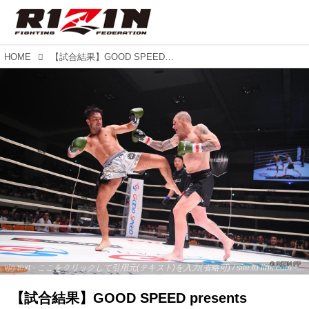
HOME
【試合結果】GOOD SPEED presents RIZIN.18 第9試合 ジョン・ウェイン・パー vs. ダニロ・ザノリニ
via text - ここをクリックして引用元(テキスト)を入力(省略可) / site.to.link.com - ここをクリックして引用元を入力(省略可)
【試合結果】GOOD SPEED presents