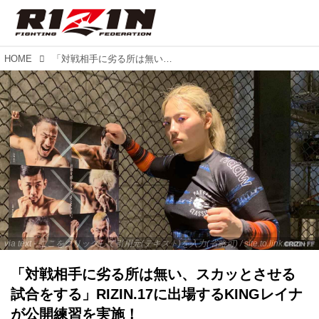
HOME
「対戦相手に劣る所は無い、スカッとさせる試合をする」RIZIN.17に出場するKINGレイナが公開練習を実施！
via text - ここをクリックして引用元(テキスト)を入力(省略可) / site.to.link.com - ここをクリックして引用元を入力(省略可)
「対戦相手に劣る所は無い、スカッとさせる
試合をする」RIZIN.17に出場するKINGレイナ
が公開練習を実施！