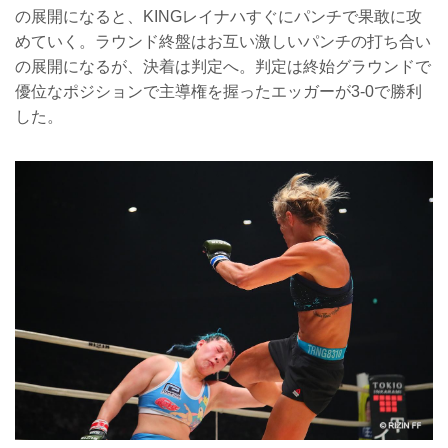
の展開になると、KINGレイナハすぐにパンチで果敢に攻
めていく。ラウンド終盤はお互い激しいパンチの打ち合い
の展開になるが、決着は判定へ。判定は終始グラウンドで
優位なポジションで主導権を握ったエッガーが3-0で勝利
した。