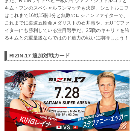
また、RIZINライトヘビー級のイヴァン・シュトルコフと
キム・フンのスペシャルワンマッチも決定。シュトルコフ
はこれまで16戦15勝1分と無敗のロシアンファイターで、
これまでに柔道五輪金メダリストの石井慧や、元UFCファ
イターにも勝利している注目選手だ。25戦のキャリアを誇
るキムとの重量級ならではのド迫力の戦いに期待しよう！
RIZIN.17 追加対戦カード