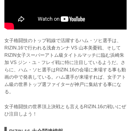
女子格闘技のトップ戦線で活躍するハム・ソヒ選手は、
RIZIN.16で行われる浅倉カンナ VS 山本美憂戦、そして
RIZIN女子スーパーアトム級タイトルマッチに臨む浜崎朱
加 VS ジン・ユ・フレイ戦に特に注目しているようだ。さ
らに、ハム・ソヒ選手はRIZIN.16の会場に来場する事も動
画の中で発表している。ハム選手が来場すれば、女子アト
ム級の世界トップ選ファイターが神戸に集結する事にな
る。
女子格闘技の世界頂上決戦とも言えるRIZIN.16の戦いにぜ
ひ注目しよう！