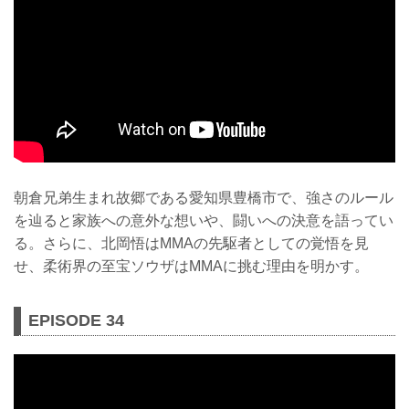
朝倉兄弟生まれ故郷である愛知県豊橋市で、強さのルール
を辿ると家族への意外な想いや、闘いへの決意を語ってい
る。さらに、北岡悟はMMAの先駆者としての覚悟を見
せ、柔術界の至宝ソウザはMMAに挑む理由を明かす。
EPISODE 34