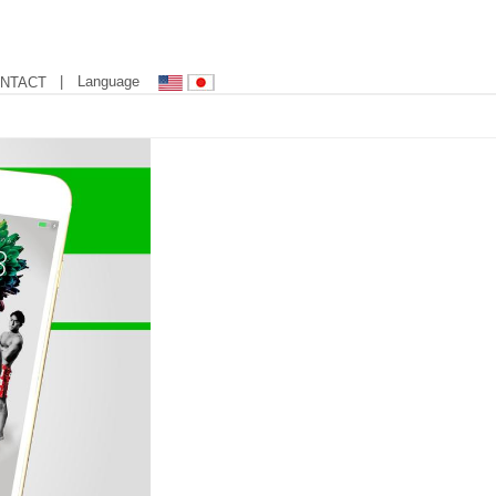
| Language
NTACT