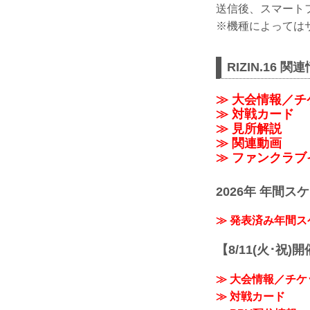
送信後、スマート
※機種によっては
RIZIN.16 関
≫ 大会情報／チ
≫ 対戦カード
≫ 見所解説
≫ 関連動画
≫ ファンクラブ
2026年 年間ス
≫ 発表済み年間
【8/11(火･祝)
≫ 大会情報／チケ
≫ 対戦カード