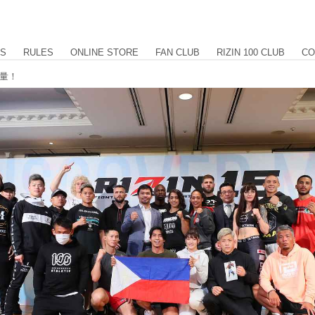
US
RULES
ONLINE STORE
FAN CLUB
RIZIN 100 CLUB
CO
計量！