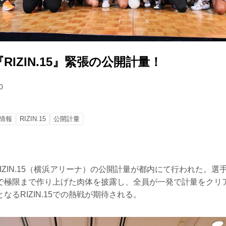
RIZIN.15』緊張の公開計量！
0
情報
RIZIN.15
公開計量
RIZIN.15（横浜アリーナ）の公開計量が都内にて行われた。
極限まで作り上げた肉体を披露し、全員が一発で計量をクリアした
なるRIZIN.15での熱戦が期待される。