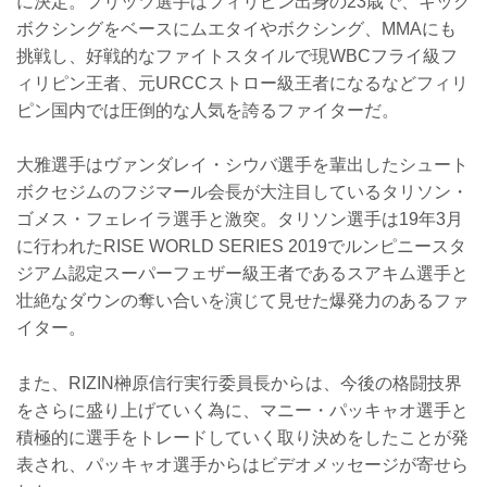
に決定。フリッツ選手はフィリピン出身の23歳で、キック
ボクシングをベースにムエタイやボクシング、MMAにも
挑戦し、好戦的なファイトスタイルで現WBCフライ級フ
ィリピン王者、元URCCストロー級王者になるなどフィリ
ピン国内では圧倒的な人気を誇るファイターだ。
大雅選手はヴァンダレイ・シウバ選手を輩出したシュート
ボクセジムのフジマール会長が大注目しているタリソン・
ゴメス・フェレイラ選手と激突。タリソン選手は19年3月
に行われたRISE WORLD SERIES 2019でルンピニースタ
ジアム認定スーパーフェザー級王者であるスアキム選手と
壮絶なダウンの奪い合いを演じて見せた爆発力のあるファ
イター。
また、RIZIN榊原信行実行委員長からは、今後の格闘技界
をさらに盛り上げていく為に、マニー・パッキャオ選手と
積極的に選手をトレードしていく取り決めをしたことが発
表され、パッキャオ選手からはビデオメッセージが寄せら