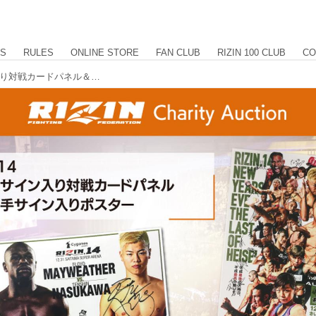
US
RULES
ONLINE STORE
FAN CLUB
RIZIN 100 CLUB
CO
『RIZIN.14』那須川天心選手サイン入り対戦カードパネル＆出場選手サイン入りポスターがチャリティーオークションに登場！