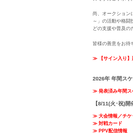
尚、オークションに
～」の活動や格闘
どの支援や普及の
皆様の善意をお待
≫ 【サイン入り
2026年 年間ス
≫ 発表済み年間
【8/11(火･祝)
≫ 大会情報／チケ
≫ 対戦カード
≫ PPV配信情報