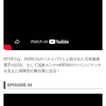
EP19では、RIZIN.11のベストバウトと称された五味隆典
選手の試合、そして浅倉カンナvsRENAのリベンジマッチ
を支えた両陣営の舞台裏に迫る！
EPISODE 20