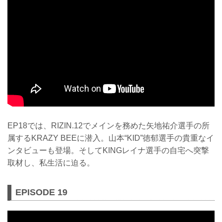
EP18では、RIZIN.12でメインを務めた矢地祐介選手の所
属するKRAZY BEEに潜入。山本“KID”徳郁選手の貴重なイ
ンタビューも登場。そしてKINGレイナ選手の自宅へ突撃
取材し、私生活に迫る。
EPISODE 19