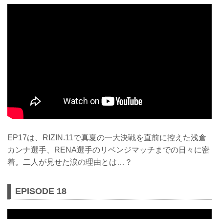
EP17は、RIZIN.11で真夏の一大決戦を直前に控えた浅倉
カンナ選手、RENA選手のリベンジマッチまでの日々に密
着。二人が見せた涙の理由とは…？
EPISODE 18