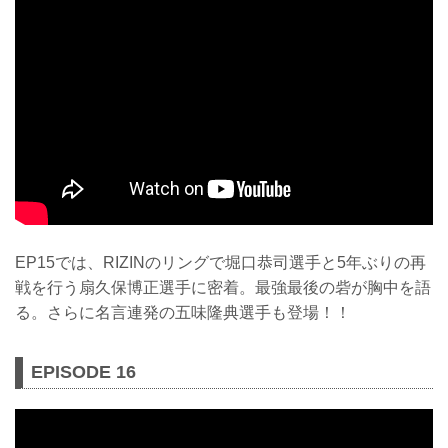
EP15では、RIZINのリングで堀口恭司選手と5年ぶりの再
戦を行う扇久保博正選手に密着。最強最後の砦が胸中を語
る。さらに名言連発の五味隆典選手も登場！！
EPISODE 16