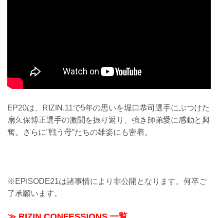
EP20は、RIZIN.11で5年の思いを堀口恭司選手にぶつけた
扇久保博正選手の激闘を振り返り、強き師弟愛に感動と興
奮。さらに‟戦う母”たちの雄姿にも密着。
※EPISODE21は諸事情により非公開となります。何卒ご
了承願います。
≫ RIZIN CONFESSIONS 一覧