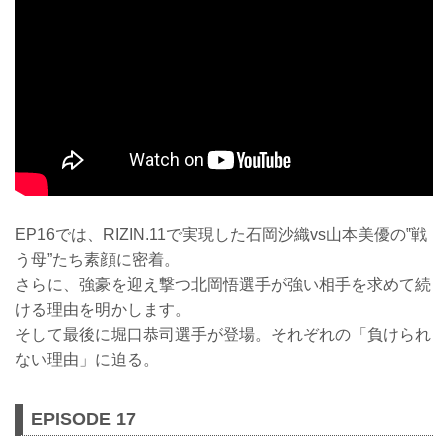
EP16では、RIZIN.11で実現した石岡沙織vs山本美優の‟戦
う母”たち素顔に密着。
さらに、強豪を迎え撃つ北岡悟選手が強い相手を求めて続
ける理由を明かします。
そして最後に堀口恭司選手が登場。それぞれの「負けられ
ない理由」に迫る。
EPISODE 17