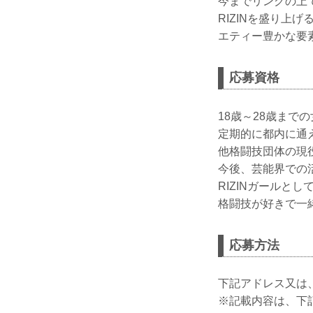
今までリングの上で
RIZINを盛り
エティー豊かな要
応募資格
18歳～28歳まで
定期的に都内に通
他格闘技団体の現
今後、芸能界での
RIZINガールとし
格闘技が好きで一緒
応募方法
下記アドレス又は
※記載内容は、下