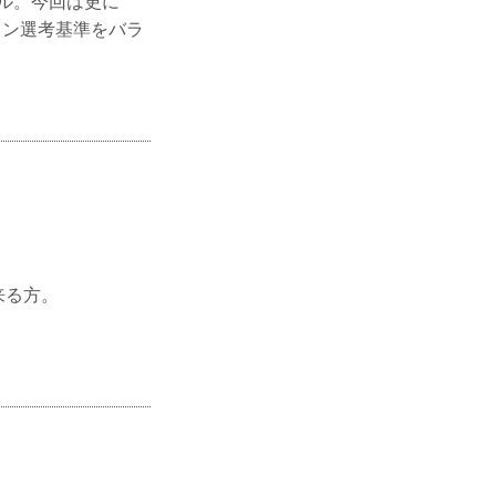
ール。今回は更に
ョン選考基準をバラ
来る方。