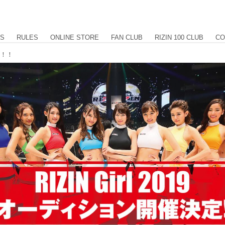
US
RULES
ONLINE STORE
FAN CLUB
RIZIN 100 CLUB
CO
集！！