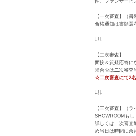
性、ファンサービ
【一次審査】（書
合格通知は書類選
⇩⇩⇩
【二次審査】
面接＆質疑応答にな
※合否は二次審査
☆二次審査にて2名
⇩⇩⇩
【三次審査】（ラ
SHOWROOMもし
詳しくは二次審査
め当日は時間に余