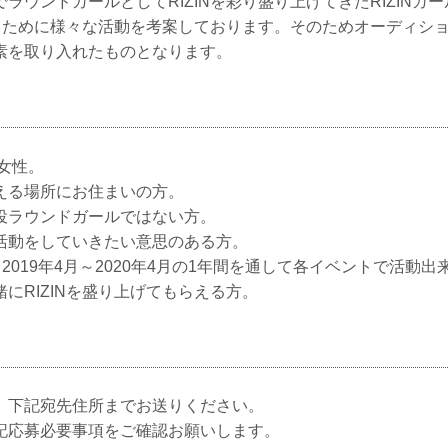
ラウンドガールとしてRIZINを彩り盛り上げてきたRIZINガ
上げるために様々な活動を考案しております。そのためオーディシ
素を取り入れたものとなります。
の女性。
える場所にお住まいの方。
役ラウンドガールではない方。
活動をしていきたい意思のある方。
て2019年4月～2020年4月の1年間を通して各イベントで活動出
にRIZINを盛り上げてもらえる方。
、下記宛先住所までお送りください。
記応募必要事項をご確認お願いします。