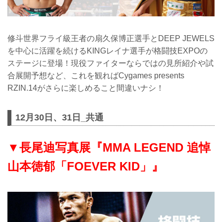
修斗世界フライ級王者の扇久保博正選手とDEEP JEWELS
を中心に活躍を続けるKINGレイナ選手が格闘技EXPOの
ステージに登場！現役ファイターならではの見所紹介や試
合展開予想など、これを観ればCygames presents
RZIN.14がさらに楽しめること間違いナシ！
12月30日、31日_共通
▼長尾迪写真展『MMA LEGEND 追悼
山本徳郁「FOEVER KID」』