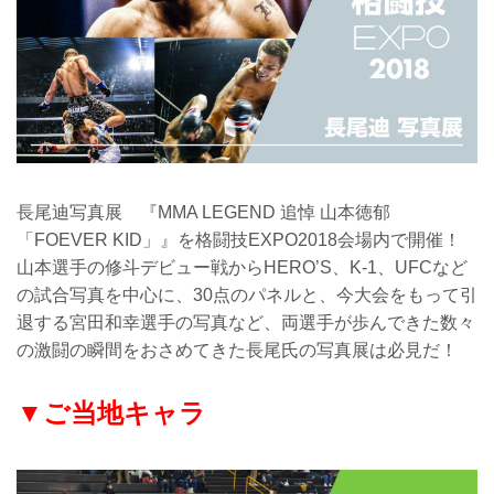
長尾迪写真展 『MMA LEGEND 追悼 山本徳郁
「FOEVER KID」』を格闘技EXPO2018会場内で開催！
山本選手の修斗デビュー戦からHERO’S、K-1、UFCなど
の試合写真を中心に、30点のパネルと、今大会をもって引
退する宮田和幸選手の写真など、両選手が歩んできた数々
の激闘の瞬間をおさめてきた長尾氏の写真展は必見だ！
▼ご当地キャラ