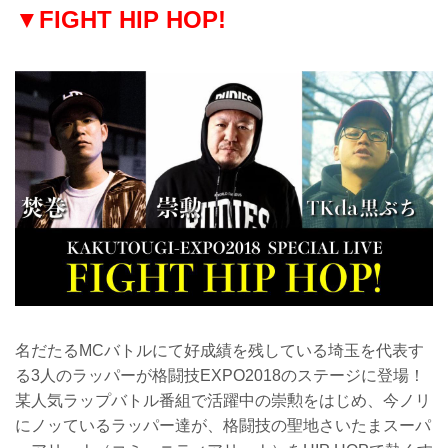
▼FIGHT HIP HOP!
名だたるMCバトルにて好成績を残している埼玉を代表す
る3人のラッパーが格闘技EXPO2018のステージに登場！
某人気ラップバトル番組で活躍中の崇勲をはじめ、今ノリ
にノッているラッパー達が、格闘技の聖地さいたまスーパ