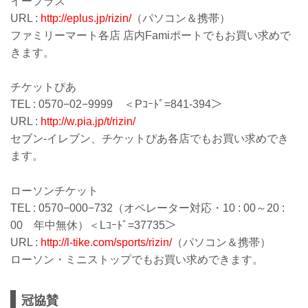
イープラス
URL :
http://eplus.jp/rizin/
（パソコン＆携帯）
ファミリーマート各店 店内Famiポートでもお買い求めで
きます。
チケットぴあ
TEL : 0570−02−9999 ＜Pｺｰﾄﾞ=841-394＞
URL :
http://w.pia.jp/t/rizin/
セブン-イレブン、チケットぴあ各店でもお買い求めでき
ます。
ローソンチケット
TEL : 0570−000−732（オペレーター対応・10 : 00～20 :
00 年中無休）＜Lｺｰﾄﾞ=37735＞
URL :
http://l-tike.com/sports/rizin/
（パソコン＆携帯）
ローソン・ミニストップでもお買い求めできます。
冠協賛