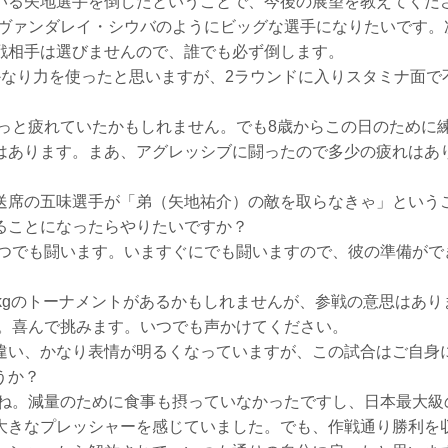
いる矢地選手を倒したということで、今後の展望を教えてくだ
ァンダレイ・シウバのようにビッグな選手になりたいです。
戦相手は選びませんので、誰でも必ず倒します。
かなり力を使ったと思いますが、2ラウンドに入りスタミナ面で
と疲れていたかもしれません。でも8歳からこの日のために
はあります。まあ、アグレッシブに闘ったので多少の疲れはあ
送席の五味選手が「弟（矢地祐介）の敵を取らなきゃ」という
ることになったらやりたいですか？
でも闘います。いますぐにでも闘いますので、彼の準備がで
0kgのトーナメントがあるかもしれませんが、参戦の意思はあり
喜んで挑みます。いつでも声かけてください。
違い、かなり表情が明るくなっていますが、この試合はご自身
うか？
。減量のために食事も摂っていなかったですし、日本最大級
大きなプレッシャーを感じていました。でも、作戦通り勝利を