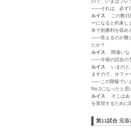
ので、いまはプレ
——それは、必ず
ルイス
この数日間
ーになると約束し
本で初勝利を収め
——答えるのが難
たか？
ルイス
間違いなく
——今後の試合の予
ルイス
いまのとこ
ますので、オファ
——この階級でい
No.1になったと
ルイス
そこはあま
を実現するために
第11試合 元