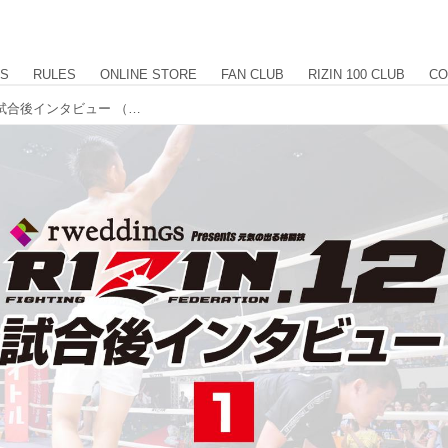
US
RULES
ONLINE STORE
FAN CLUB
RIZIN 100 CLUB
CO
『RWEDDINGS presents RIZIN.12』試合後インタビュー （第12試合〜第7試合）