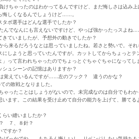
けちゃったのはわかってるんですけど、まだ悔しさは込み上
ら悔しくなるんでしょうけど……。
スタボ選手はどんな選手でしたか？
んでなんにも言えないですけど、やっぱ強かったっスよね…
てきていましたが、予想外の動きでしたか？
ら来るだろうなとは思っていましたね。若さと勢いで。それ
スにしようと思っていたんですが。カットしてからちょっとテ
よ」って言われちゃったのでちょっとぐちゃぐちゃになってし
ッシュシーンの記憶はありますか？
覚えているんですが……左のフック？ 違うのかな？
初めての敗戦となりました。
ゃったことはしょうがないので。未完成なのは自分でもわか
思います。この結果を受け止めて自分の能力を上げて、勝てる
くらい縫いましたか？
？ ７、８針？
いですか？
ばっかでね……もちろん悔しいし、リベンジしたい気持ちも