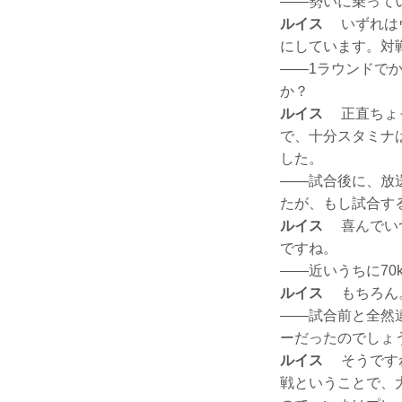
——勢いに乗って
ルイス
いずれはヴ
にしています。対
——1ラウンドで
か？
ルイス
正直ちょっ
で、十分スタミナ
した。
——試合後に、放
たが、もし試合す
ルイス
喜んでいつ
ですね。
——近いうちに7
ルイス
もちろん。
——試合前と全然
ーだったのでしょ
ルイス
そうですね
戦ということで、