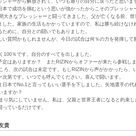
ッシャーから解放されて、いつも通りの自分に戻ったと思いま
日本で成功を掴むという思いが強かったからこそのプレッシャ
大きなプレッシャーと闘ってきました。父が亡くなる前、世
ました。家族の生活もかかっていますので、私は勝ち続けなけ
るために、自分との闘いでもありました。
しい質問かもしれませんが、今日の試合は何％の力を発揮して
100％です。自分のすべてを出しました。
定はありますか？ またRIZINからオファーが来たら参戦し
ろ、次の試合は未定です。もしRIZINから声がかかったら、
ー次第です。いつでも呼んでください。喜んで闘います。
ま日本でNo.1と言ってもいい選手を下しました。矢地選手の代
思いますか？
り気にしていません。私は、父親と世界王者になると約束し
闘っているだけです。
谷友貴