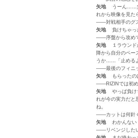
矢地
うーん……負
れから映像を見た
——対戦相手のグ
矢地
負けちゃった
——序盤から攻め
矢地
１ラウンドか
降から自分のペー
うか……「止める
——最後のフィニ
矢地
もらったのは
——RIZINでは
矢地
やっぱ負けち
れが今の実力だと
ね。
——カットは何針
矢地
わかんない
——リベンジした
矢地
まだ終わった