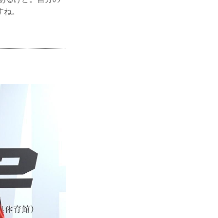
すね。
」