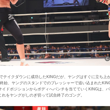
げでテイクダウンに成功したKINGだが、ヤングはすぐに立ち上
。終始、ヤングのスタンドでのプレッシャーで追い込まれたKIN
サイドポジションからボディへパンチを当てていくKINGは、
これをヤングがしのぎ切って試合終了のゴング。