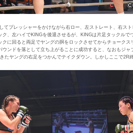
進してプレッシャーをかけながら右ロー、左ストレート、右スト
ク、左ハイでKINGを後退させるが、KINGは片足タックルで
ックに回ると両足でヤングの胴をロックさせてからチョークス
パウンドを落として立ち上がることに成功すると、なおもジャ
ーにきたヤングの右足をつかんでテイクダウン。しかしここで2R