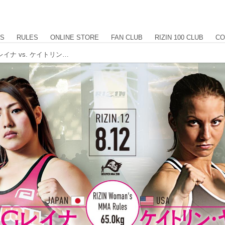
US
RULES
ONLINE STORE
FAN CLUB
RIZIN 100 CLUB
CO
【試合結果】RIZIN.12 第9試合 KINGレイナ vs. ケイトリン・ヤング