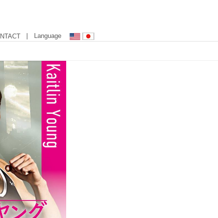
| Language
NTACT