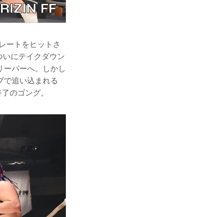
レートをヒットさ
ついにテイクダウン
リーパーへ。しかし
ブで追い込まれる
終了のゴング。