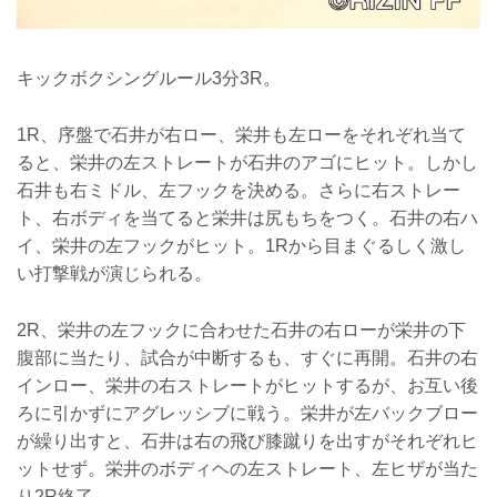
キックボクシングルール3分3R。
1R、序盤で石井が右ロー、栄井も左ローをそれぞれ当て
ると、栄井の左ストレートが石井のアゴにヒット。しかし
石井も右ミドル、左フックを決める。さらに右ストレー
ト、右ボディを当てると栄井は尻もちをつく。石井の右ハ
イ、栄井の左フックがヒット。1Rから目まぐるしく激し
い打撃戦が演じられる。
2R、栄井の左フックに合わせた石井の右ローが栄井の下
腹部に当たり、試合が中断するも、すぐに再開。石井の右
インロー、栄井の右ストレートがヒットするが、お互い後
ろに引かずにアグレッシブに戦う。栄井が左バックブロー
が繰り出すと、石井は右の飛び膝蹴りを出すがそれぞれヒ
ットせず。栄井のボディヘの左ストレート、左ヒザが当た
り2R終了。