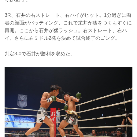
3R、石井の右ストレート、右ハイがヒット。1分過ぎに両
者の顔面がバッティング、これで栄井が膝をつくもすぐに
再開。ここから石井が猛ラッシュ。右ストレート、右ハ
イ、さらに右ミドル2発を決めて試合終了のゴング。
判定3-0で石井が勝利を収めた。