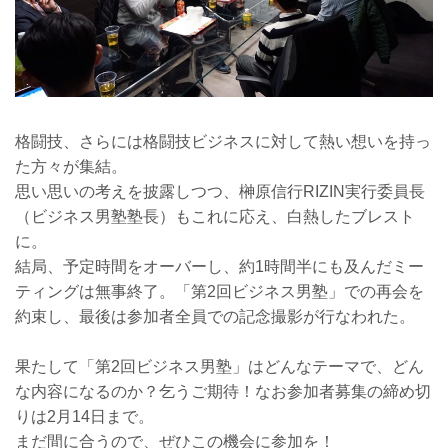
格闘技、さらには格闘技ビジネスに対して熱い想いを持っ
た方々が集結。
思い思いの考えを披露しつつ、榊原信行RIZIN実行委員長
（ビジネス男塾塾長）もこれに応え、白熱したブレスト
に。
結局、予定時間をオーバーし、約1時間半にも及んだミー
ティングは無事終了。「第2回ビジネス男塾」での再会を
約束し、最後は参加者全員での記念撮影が行なわれた。
果たして「第2回ビジネス男塾」はどんなテーマで、どん
な内容になるのか？乞うご期待！なお参加者募集の締め切
りは2月14日まで。
まだ間に合うので、ぜひこの機会に参加を！