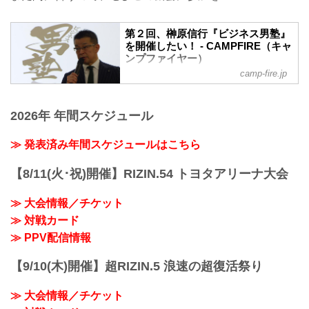
第２回、榊原信行『ビジネス男塾』
を開催したい！ - CAMPFIRE（キャ
ンプファイヤー）
camp-fire.jp
1997年10月11日、東京ドームで産声を挙
げた、格闘技イベント『PRIDE』。 あれ
から20年――現在は『RIZIN』を主催する
2026年 年間スケジュール
榊原信行が塾長となり立ち上げた『ビジ
ネス男塾』。そして早くも第２回の開催
が決定！ 榊原独自のスポーツエンター
≫ 発表済み年間スケジュールはこちら
テインメントにおける極意と秘蔵話を再
び一挙大公開！
【8/11(火･祝)開催】RIZIN.54 トヨタアリーナ大会
≫ 大会情報／チケット
≫ 対戦カード
≫ PPV配信情報
【9/10(木)開催】超RIZIN.5 浪速の超復活祭り
≫ 大会情報／チケット