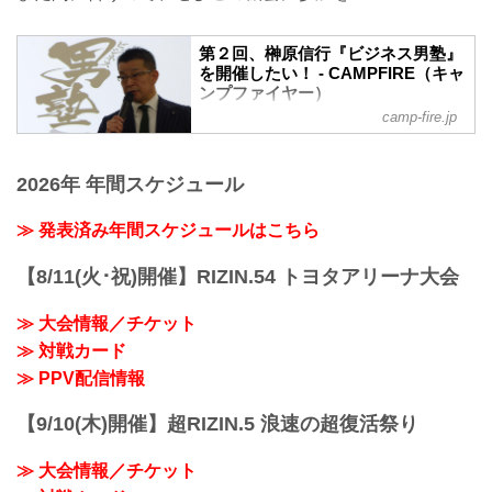
第２回、榊原信行『ビジネス男塾』
を開催したい！ - CAMPFIRE（キャ
ンプファイヤー）
camp-fire.jp
1997年10月11日、東京ドームで産声を挙
げた、格闘技イベント『PRIDE』。 あれ
から20年――現在は『RIZIN』を主催する
2026年 年間スケジュール
榊原信行が塾長となり立ち上げた『ビジ
ネス男塾』。そして早くも第２回の開催
が決定！ 榊原独自のスポーツエンター
≫ 発表済み年間スケジュールはこちら
テインメントにおける極意と秘蔵話を再
び一挙大公開！
【8/11(火･祝)開催】RIZIN.54 トヨタアリーナ大会
≫ 大会情報／チケット
≫ 対戦カード
≫ PPV配信情報
【9/10(木)開催】超RIZIN.5 浪速の超復活祭り
≫ 大会情報／チケット