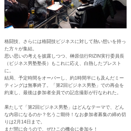
格闘技、さらには格闘技ビジネスに対して熱い想いを持っ
た方々が集結。
思い思いの考えを披露しつつ、榊原信行RIZIN実行委員長
（ビジネス男塾塾長）もこれに応え、白熱したブレスト
に。
結局、予定時間をオーバーし、約1時間半にも及んだミー
ティングは無事終了。「第2回ビジネス男塾」での再会を
約束し、最後は参加者全員での記念撮影が行なわれた。
果たして「第2回ビジネス男塾」はどんなテーマで、どん
な内容になるのか？乞うご期待！なお参加者募集の締め切
りは2月14日まで。
まだ間に合うので、ぜひこの機会に参加を！