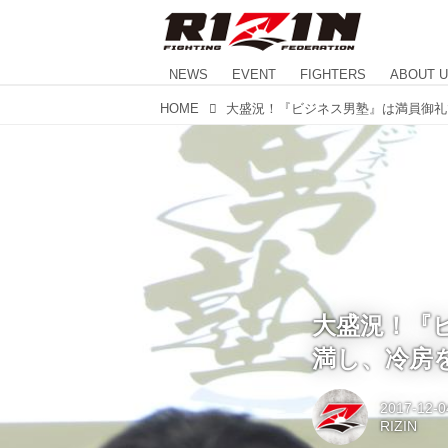
NEWS
EVENT
FIGHTERS
ABOUT 
HOME
大盛況！『
満し、冷房
2017-12-0
RIZIN