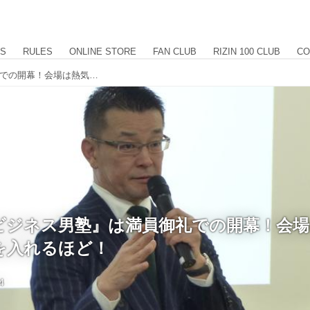
US
RULES
ONLINE STORE
FAN CLUB
RIZIN 100 CLUB
CO
大盛況！『ビジネス男塾』は満員御礼での開幕！会場は熱気が充満し、冷房を入れるほど！
ビジネス男塾』は満員御礼での開幕！会場
を入れるほど！
4