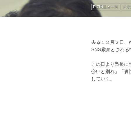
RIZINニュース
ビジ
去る１２月２日、
SNS厳禁とされ
この日より塾長に
会いと別れ」「裏
していく。