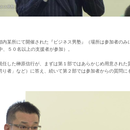
ネス男塾
都内某所にて開催された『ビジネス男塾』（場所は参加者のみ
る中、５０名以上の支援者が参加）。
就任した榊原信行が、まずは第１部ではあらかじめ用意された
切り者」など）に答え、続いて第２部では参加者からの質問に