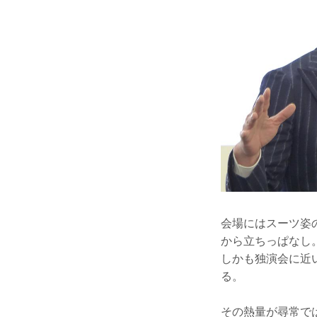
会場にはスーツ姿
から立ちっぱなし
しかも独演会に近
る。
その熱量が尋常で