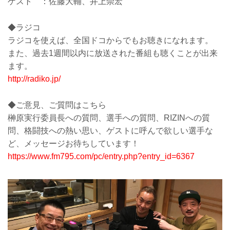
ゲスト ：佐藤大輔、井上崇宏
◆ラジコ
ラジコを使えば、全国ドコからでもお聴きになれます。
また、過去1週間以内に放送された番組も聴くことが出来
ます。
http://radiko.jp/
◆ご意見、ご質問はこちら
榊原実行委員長への質問、選手への質問、RIZINへの質
問、格闘技への熱い思い、ゲストに呼んで欲しい選手な
ど、メッセージお待ちしています！
https://www.fm795.com/pc/entry.php?entry_id=6367