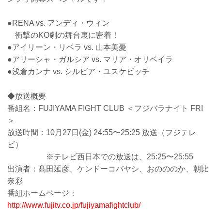
●RENA vs. アンディ・ウィン
衝撃のKO劇の舞台裏に密着！
●アイリーン・リベラ vs. 山本美憂
●アリーシャ・ガルシア vs. マリア・オリベイラ
●浅倉カンナ vs. シルビア・ユスケビッチ
◆放送概要
番組名：FUJIYAMA FIGHT CLUB ＜フジバラナイト FRI
＞
放送時間：10月27日(金) 24:55〜25:25 放送（フジテレ
ビ）
※テレビ西日本での放送は、25:25〜25:55
出演者：髙田延彦、ケンドーコバヤシ、おのののか、朝比
奈彩
番組ホームページ：
http://www.fujitv.co.jp/fujiyamafightclub/