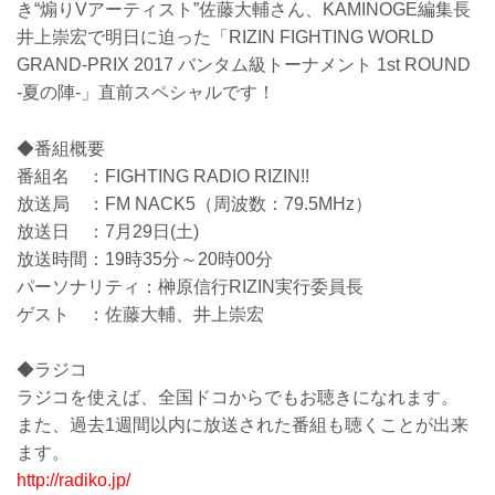
き“煽りVアーティスト”佐藤大輔さん、KAMINOGE編集長
井上崇宏で明日に迫った「RIZIN FIGHTING WORLD
GRAND-PRIX 2017 バンタム級トーナメント 1st ROUND
-夏の陣-」直前スペシャルです！
◆番組概要
番組名 ：FIGHTING RADIO RIZIN!!
放送局 ：FM NACK5（周波数：79.5MHz）
放送日 ：7月29日(土)
放送時間：19時35分～20時00分
パーソナリティ：榊原信行RIZIN実行委員長
ゲスト ：佐藤大輔、井上崇宏
◆ラジコ
ラジコを使えば、全国ドコからでもお聴きになれます。
また、過去1週間以内に放送された番組も聴くことが出来
ます。
http://radiko.jp/