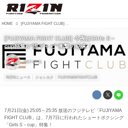
HOME
[FUJIYAMA FIGHT CLUB] 今夜はGirls S－cup特集&“誰ギャビ”衝撃の結末！
[FUJIYAMA FIGHT CLUB] 今夜はGirls S－
cup特集&“誰ギャビ”衝撃の結末！
2017-07-21
RIZINニュース
ジョシカク
FUJIYAMAFIGHTCLUB
7月21日(金) 25:05～25:35 放送のフジテレビ「FUJIYAMA
FIGHT CLUB」は、7月7日に行われたシュートボクシング
「Girls S－cup」特集！