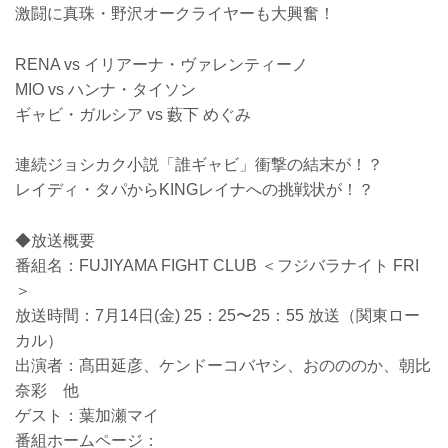
激闘に真珠・野沢オークライヤーも大興奮！
RENA vs イリアーナ・ヴァレンティーノ
MIO vs ハンナ・タイソン
ギャビ・ガルシア vs 藪下 めぐみ
連続ジョシカク小説「誰ギャビ」衝撃の結末が！？
レイディ・タパからKINGレイナへの挑戦状が！？
◆放送概要
番組名：FUJIYAMA FIGHT CLUB ＜フジバラナイト FRI
＞
放送時間：7月14日(金) 25：25〜25：55 放送（関東ロー
カル）
出演者：髙田延彦、ケンドーコバヤシ、おのののか、朝比
奈彩 他
ゲスト：葉加瀬マイ
番組ホームページ：