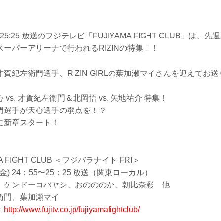
55～25:25 放送のフジテレビ「FUJIYAMA FIGHT CLUB」は
まスーパーアリーナで行われるRIZINの特集！！
賀紀左衛門選手、RIZIN GIRLの葉加瀬マイさんを迎えてお
vs. 才賀紀左衛門＆北岡悟 vs. 矢地祐介 特集！
門選手が天心選手の弱点を！？
に新章スタート！
A FIGHT CLUB ＜フジバラナイト FRI＞
金) 24：55〜25：25 放送（関東ローカル）
、ケンドーコバヤシ、おのののか、朝比奈彩 他
衛門、葉加瀬マイ
：
http://www.fujitv.co.jp/fujiyamafightclub/