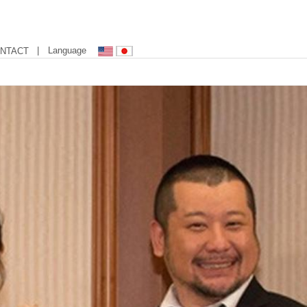
| Language
NTACT