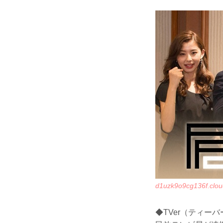
d1uzk9o9cg136f.cloud
◆TVer（ティーバ