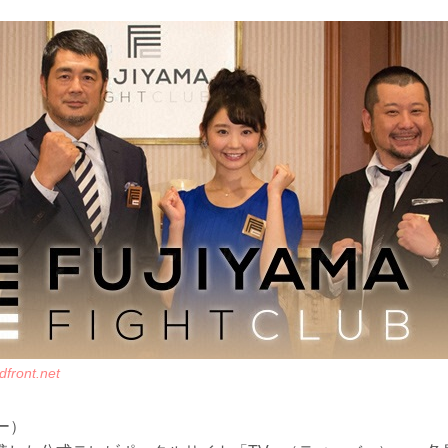
front.net
ー）