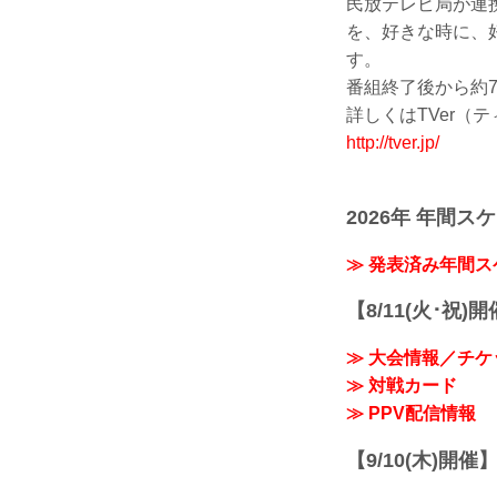
民放テレビ局が連
を、好きな時に、
す。
番組終了後から約
詳しくはTVer（
http://tver.jp/
2026年 年間ス
≫ 発表済み年間
【8/11(火･祝)
≫ 大会情報／チケ
≫ 対戦カード
≫ PPV配信情報
【9/10(木)開催