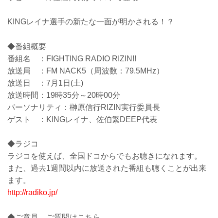
KINGレイナ選手の新たな一面が明かされる！？
◆番組概要
番組名 ：FIGHTING RADIO RIZIN!!
放送局 ：FM NACK5（周波数：79.5MHz）
放送日 ：7月1日(土)
放送時間：19時35分～20時00分
パーソナリティ：榊原信行RIZIN実行委員長
ゲスト ：KINGレイナ、佐伯繁DEEP代表
◆ラジコ
ラジコを使えば、全国ドコからでもお聴きになれます。
また、過去1週間以内に放送された番組も聴くことが出来
ます。
http://radiko.jp/
◆ご意見、ご質問はこちら