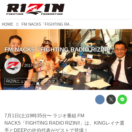
HOME
FM NACK5「FIGHTING RADIO RIZIN!!」
FM NACK5「FIGHTING RADIO RIZIN!!」
2017-07-01
RIZINニュース
ジョシカク
7月1日(土)19時35分〜 ラジオ番組 FM
NACK5「FIGHTING RADIO RIZIN!!」は、KINGレイナ選
手とDEEPの佐伯代表がゲストで登場！