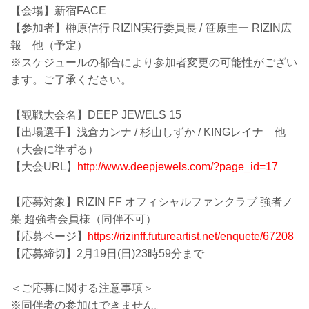
【会場】新宿FACE
【参加者】榊原信行 RIZIN実行委員長 / 笹原圭一 RIZIN広
報 他（予定）
※スケジュールの都合により参加者変更の可能性がござい
ます。ご了承ください。
【観戦大会名】DEEP JEWELS 15
【出場選手】浅倉カンナ / 杉山しずか / KINGレイナ 他
（大会に準ずる）
【大会URL】
http://www.deepjewels.com/?page_id=17
【応募対象】RIZIN FF オフィシャルファンクラブ 強者ノ
巣 超強者会員様（同伴不可）
【応募ページ】
https://rizinff.futureartist.net/enquete/67208
【応募締切】2月19日(日)23時59分まで
＜ご応募に関する注意事項＞
※同伴者の参加はできません。